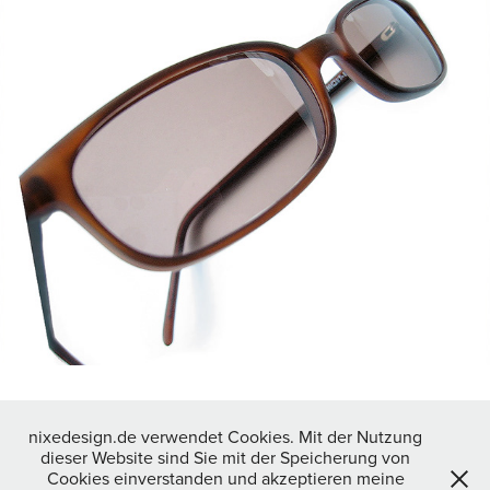
Drucksachengestaltung, Fotoaufnahmen
2026 © Dipl. Designerin Nicole Rademacher, Nixe
nixedesign.de verwendet Cookies. Mit der Nutzung
Kommunikationsdesign, Hafenstr. 64, Haus 1, 48153 Münster
dieser Website sind Sie mit der Speicherung von
Telefon +49 251 5301794, Mobil +49 174 9231258,
Cookies einverstanden und akzeptieren meine